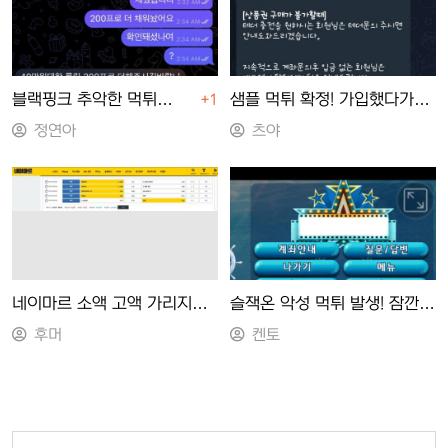
블랙핑크 추악한 먹튀
+1
샘플 먹튀 확정! 가입했다가
놀이터의 행동에 기권하고
본전도 못 찾고 벤 당해요.
정연아
츠야
신고해요.
네이마르 소액 고액 가리지
슬잭온 악성 먹튀 발생! 잠깐
않고 회원 돈 먹튀 하고
자리 비우니까 일이 터집니다.
후머
켄토
있어요.