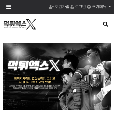
메
회원가입
로그인
추가메뉴
뉴
버
튼
검
색
버
튼