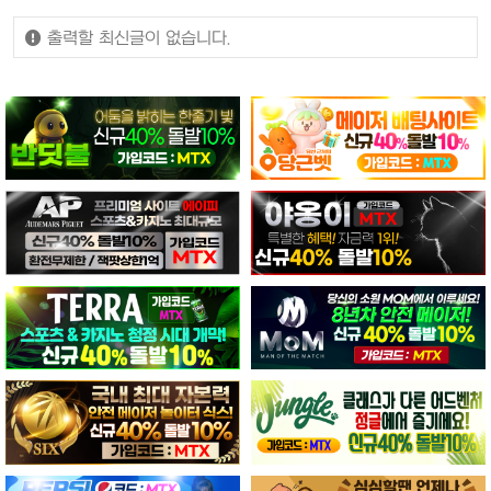
출력할 최신글이 없습니다.