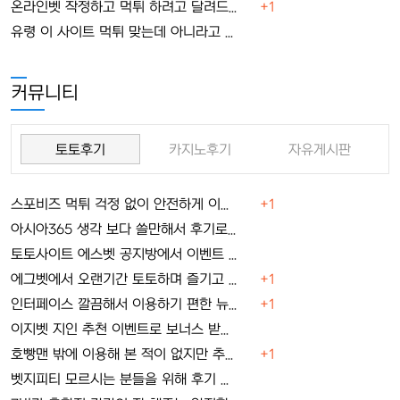
온라인벳 작정하고 먹튀 하려고 달려드는데 딱히 방도가 없습니다.
+1
유령 이 사이트 먹튀 맞는데 아니라고 하는 분들이 있네요.
커뮤니티
토토후기
카지노후기
자유게시판
스포비즈 먹튀 걱정 없이 안전하게 이용할 수 있는 놀이터!
+1
아시아365 생각 보다 쓸만해서 후기로 남겨 봅니다.
토토사이트 에스벳 공지방에서 이벤트 뿌리는 중입니다.
에그벳에서 오랜기간 토토하며 즐기고 있는 유저입니다.
+1
인터페이스 깔끔해서 이용하기 편한 뉴헤븐 추천해요!
+1
이지벳 지인 추천 이벤트로 보너스 받아서 후기 남겨요.
호빵맨 밖에 이용해 본 적이 없지만 추천합니다.
+1
벳지피티 모르시는 분들을 위해 후기 남겨 봅니다!