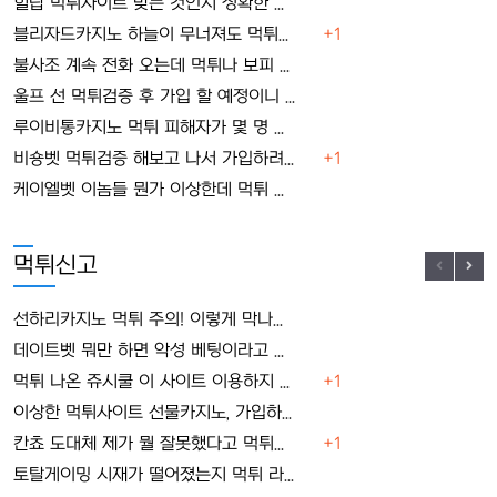
힐탑 먹튀사이트 맞는 것인지 정확한 확인 절차 부탁해요.
블리자드카지노 하늘이 무너져도 먹튀사이트 아니라고 합니다.
+1
불사조 계속 전화 오는데 먹튀나 보피 이런 거겠죠?
울프 선 먹튀검증 후 가입 할 예정이니 꼼꼼하게 체크 부탁합니다.
루이비통카지노 먹튀 피해자가 몇 명 있는지 확인해 주세요.
비숑벳 먹튀검증 해보고 나서 가입하려고 대기 중입니다.
+1
케이엘벳 이놈들 뭔가 이상한데 먹튀 하려는 걸까요?
먹튀신고
선하리카지노 먹튀 주의! 이렇게 막나가는 곳이었군요.
데이트벳 뭐만 하면 악성 베팅이라고 먹튀를 합니다.
먹튀 나온 쥬시쿨 이 사이트 이용하지 말고 다른 곳 찾아보시죠.
+1
이상한 먹튀사이트 선물카지노, 가입하면 돈 다 빨릴 뿐!
칸쵸 도대체 제가 뭘 잘못했다고 먹튀를 하는 겁니까?
+1
토탈게이밍 시재가 떨어졌는지 먹튀 라는 악수를 둡니다.