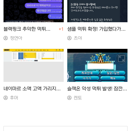
블랙핑크 추악한 먹튀
+1
샘플 먹튀 확정! 가입했다가
놀이터의 행동에 기권하고
본전도 못 찾고 벤 당해요.
정연아
츠야
신고해요.
네이마르 소액 고액 가리지
슬잭온 악성 먹튀 발생! 잠깐
않고 회원 돈 먹튀 하고
자리 비우니까 일이 터집니다.
후머
켄토
있어요.