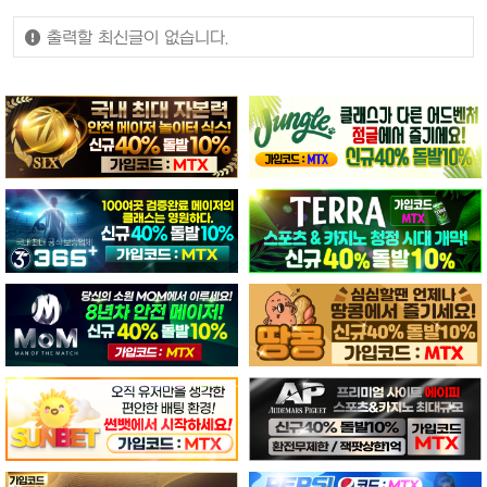
출력할 최신글이 없습니다.