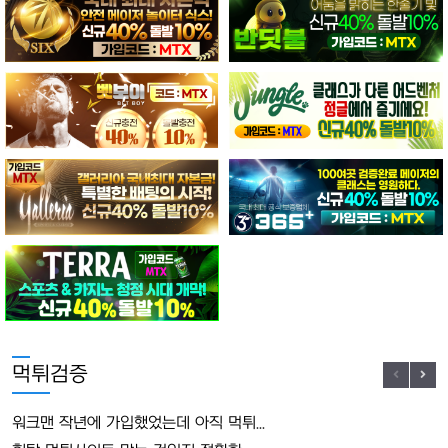
먹튀검증
워크맨 작년에 가입했었는데 아직 먹튀 안 나왔죠?