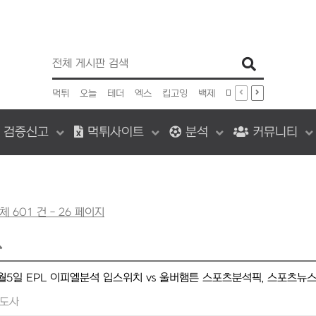
인기검색어
먹튀
오늘
테더
엑스
킵고잉
백제
마이티
ud55cuac8
검증신고
먹튀사이트
분석
커뮤니티
체 601 건 - 26 페이지
월5일 EPL 이피엘분석 입스위치 vs 울버햄튼 스포츠분석픽, 스포츠뉴
도사