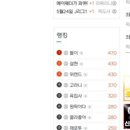
픽
+1
메이웨더가 파퀴아오와 재대결을 성사 시킬 수 있을까요?
라짜리니
+1
5월24일 J리그1 일본축구분석 시미즈 에스펄스 vs 감바 오사카 스포츠분석픽, 스포츠뉴스
픽도사
3
픽
랭킹
3
픽
똘이
470
1
설현
430
2
위캔드
430
3
고라니
370
4
육집사
320
5
원픽이다
280
6
콜라좋아
280
7
제로투
250
8