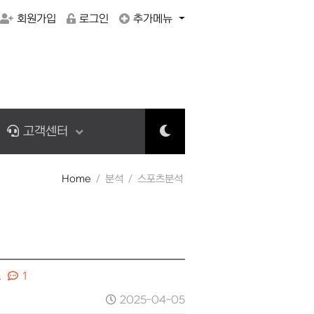
회원가입
로그인
추가메뉴
cuc784
uc5d1uc2a4
한게임
고객센터
Home
분석
스포츠분석
스
1
2025-04-05