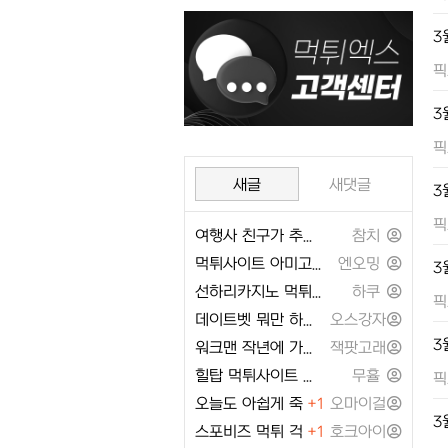
3
픽
3
픽
새글
새댓글
3
픽
여행사 친구가 추천해준 곳에서 먹튀 나와서 신고해 봐요.
참치
먹튀사이트 아미고 주의! 돈 뺐기고 시간도 뺐겼습니다.
엔오밍
3
선하리카지노 먹튀 주의! 이렇게 막나가는 곳이었군요.
하쿠
픽
데이트벳 뭐만 하면 악성 베팅이라고 먹튀를 합니다.
오스강자
3
워크맨 작년에 가입했었는데 아직 먹튀 안 나왔죠?
잭팟고래
힐탑 먹튀사이트 맞는 것인지 정확한 확인 절차 부탁해요.
무휼
픽
오늘도 아쉽게 죽었지만 볼트 후기 남겨 봅니다.
+1
오마이걸
3
스포비즈 먹튀 걱정 없이 안전하게 이용할 수 있는 놀이터!
+1
호크아이