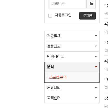
4
픽
자동로그인
로그인
4
픽
검증업체
4
검증신고
픽
먹튀사이트
4
분석
픽
스포츠분석
4
커뮤니티
픽
고객센터
3
픽