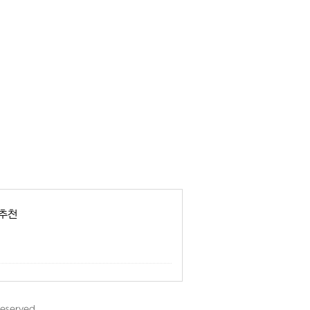
 추천
Reserved.