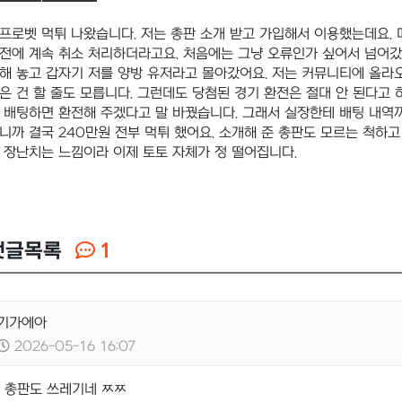
프로벳 먹튀 나왔습니다. 저는 총판 소개 받고 가입해서 이용했는데요. 
전에 계속 취소 처리하더라고요. 처음에는 그냥 오류인가 싶어서 넘어갔
해 놓고 갑자기 저를 양방 유저라고 몰아갔어요. 저는 커뮤니티에 올라
은 건 할 줄도 모릅니다. 그런데도 당첨된 경기 환전은 절대 안 된다고
 배팅하면 환전해 주겠다고 말 바꿨습니다. 그래서 실장한테 배팅 내역
니까 결국 240만원 전부 먹튀 했어요. 소개해 준 총판도 모르는 척하고
 장난치는 느낌이라 이제 토토 자체가 정 떨어집니다.
댓글목록
1
기가에아
2026-05-16 16:07
총판도 쓰레기네 ㅉㅉ