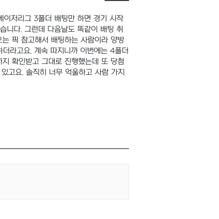
메이저리그 3폴더 배팅만 하면 경기 시작
습니다. 그런데 다음날도 똑같이 배팅 취
오는 픽 참고해서 배팅하는 사람이라 양방
 하더라고요. 계속 따지니까 이번에는 4폴더
까지 확인받고 그대로 진행했는데 또 당첨
 있고요. 솔직히 너무 억울하고 사람 가지