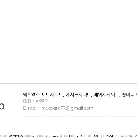
먹튀엑스 토토사이트, 카지노사이트, 메이저사이트, 꽁머니
대표 : 박진우
0
E-mail :
mtxpark77@gmail.com
ht
©
먹튀엑스 토토사이트, 카지노사이트, 메이저사이트, 꽁머니 추천
. All Rights 