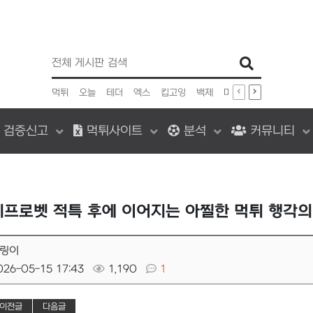
인기검색어
먹튀
오늘
테더
엑스
킵고잉
백제
마이티
ud55cuac8
검증신고
먹튀사이트
분석
커뮤니티
지프로벳 적특 후에 이어지는 아찔한 먹튀 행각의
링이
026-05-15 17:43
1,190
1
이전글
다음글