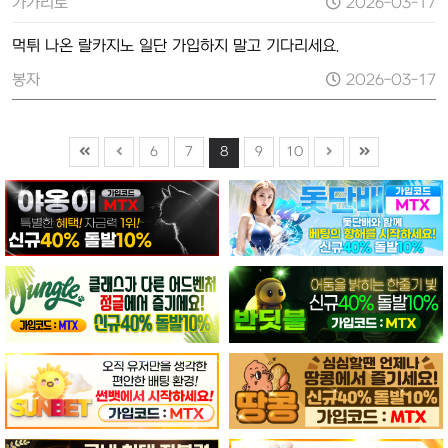
가가리토
2026-03-17
먹튀 나온 랄카지노 일단 가입하지 말고 기다리세요.
봉자
2026-03-17
6
7
8
9
10