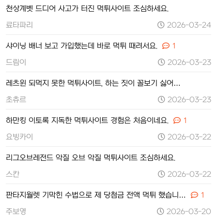
천상계벳 드디어 사고가 터진 먹튀사이트 조심하세요.
료타파리
2026-03-24
샤이닝 배너 보고 가입했는데 바로 먹튀 때려서요.
1
드림이
2026-03-23
레츠윈 되먹지 못한 먹튀사이트, 하는 짓이 꼴보기 싫어…
초츄르
2026-03-23
하만킹 이토록 지독한 먹튀사이트 경험은 처음이네요.
1
요빙카이
2026-03-22
리그오브레전드 악질 오브 악질 먹튀사이트 조심하세요.
스칸
2026-03-22
판타지월렛 기막힌 수법으로 제 당첨금 전액 먹튀 했습니…
1
주보영
2026-03-20