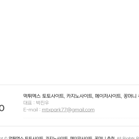
먹튀엑스 토토사이트, 카지노사이트, 메이저사이트, 꽁머니
대표 : 박진우
0
E-mail :
mtxpark77@gmail.com
ht
©
먹튀엑스 토토사이트, 카지노사이트, 메이저사이트, 꽁머니 추천
. All Rights 