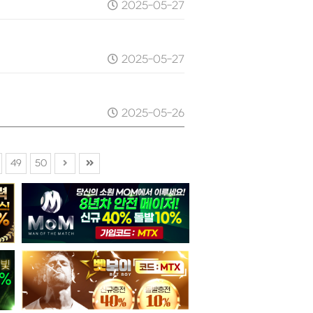
2025-05-27
2025-05-27
2025-05-26
49
50