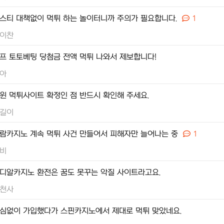
스티 대책없이 먹튀 하는 놀이터니까 주의가 필요합니다.
1
이찬
프 토토베팅 당첨금 전액 먹튀 나와서 제보합니다!
아
윈 먹튀사이트 확정인 점 반드시 확인해 주세요.
길이
람카지노 계속 먹튀 사건 만들어서 피해자만 늘어나는 중
1
비
디알카지노 환전은 꿈도 못꾸는 악질 사이트라고요.
천사
심없이 가입했다가 스핀카지노에서 제대로 먹튀 맞았네요.