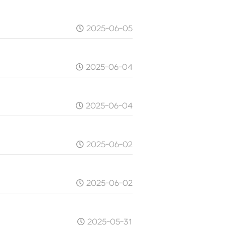
2025-06-05
2025-06-04
2025-06-04
2025-06-02
2025-06-02
2025-05-31