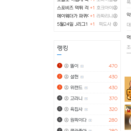
폭
스포비즈 먹튀 걱정 없이 안전하게 이용할 수 있는 놀이터!
+1
호크아이
악
+1
메이웨더가 파퀴아오와 재대결을 성사 시킬 수 있을까요?
라짜리니
+1
5월24일 J리그1 일본축구분석 시미즈 에스펄스 vs 감바 오사카 스포츠분석픽, 스포츠뉴스
픽도사
대
먹
조
랭킹
똘이
470
1
설현
430
2
위캔드
430
3
고라니
370
4
육집사
320
5
원픽이다
280
6
콜라좋아
280
7