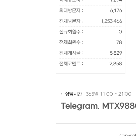
최대방문자 :
6,176
전체방문자 :
1,253,466
신규회원수 :
0
전체회원수 :
78
전체게시물 :
5,829
전체코멘트 :
2,858
상담시간
: 365일 11:00 ~ 21:00
Telegram. MTX988
Copyrig