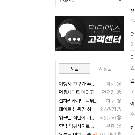
고객센터
은
야
머
기
더
엔
새글
새댓글
갤
여행사 친구가 추천해준 곳에서 먹튀 나와서 신고해 봐요.
참치
구
먹튀사이트 아미고 주의! 돈 뺐기고 시간도 뺐겼습니다.
엔오밍
선하리카지노 먹튀 주의! 이렇게 막나가는 곳이었군요.
하쿠
에
데이트벳 뭐만 하면 악성 베팅이라고 먹튀를 합니다.
오스강자
주
워크맨 작년에 가입했었는데 아직 먹튀 안 나왔죠?
잭팟고래
힐탑 먹튀사이트 맞는 것인지 정확한 확인 절차 부탁해요.
무휼
신
오늘도 아쉽게 죽었지만 볼트 후기 남겨 봅니다.
+1
오마이걸