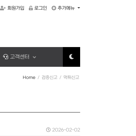
회원가입
로그인
추가메뉴
cuc784
uc5d1uc2a4
한게임
고객센터
Home
검증신고
먹튀신고
2026-02-02