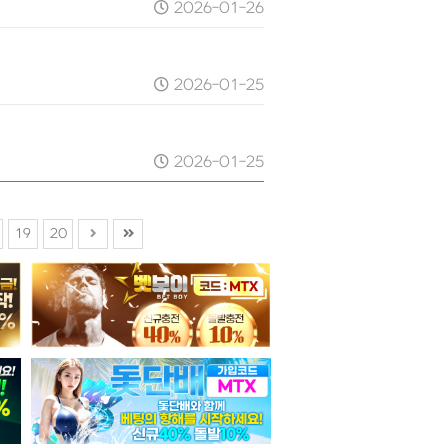
2026-01-26
2026-01-25
2026-01-25
19
20