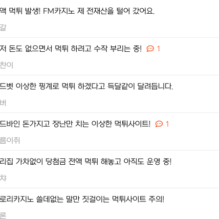
액 먹튀 발생! FM카지노 제 전재산을 털어 갔어요.
갈
저 돈도 없으면서 먹튀 하려고 수작 부리는 중!
1
찬이
드벳 이상한 핑계로 먹튀 하겠다고 득달같이 달려듭니다.
버
드바인 돈가지고 장난만 치는 이상한 먹튀사이트!
1
름이쥐
리집 가차없이 당첨금 전액 먹튀 해놓고 아직도 운영 중!
챠
로리카지노 쓸데없는 말만 짓걸이는 먹튀사이트 주의!
론