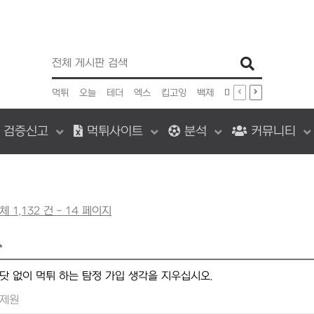
인기검색어
먹튀
오늘
테더
엑스
킵고잉
백제
마이티
ud55cuac8
검증신고
먹튀사이트
분석
커뮤니티
체 1,132 건 - 14 페이지
닷 없이 먹튀 하는 탐정 가입 생각을 지우십시오.
제원