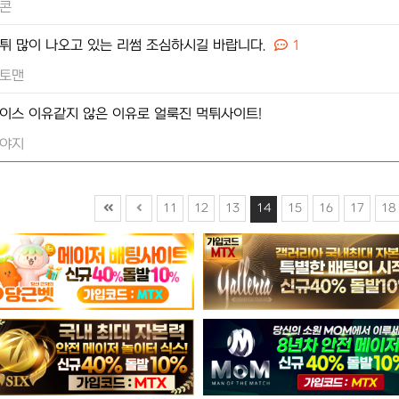
콘
튀 많이 나오고 있는 리썸 조심하시길 바랍니다.
1
토맨
이스 이유같지 않은 이유로 얼룩진 먹튀사이트!
야지
11
12
13
14
15
16
17
18