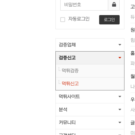
고
듀
자동로그인
로그인
원
힘
검증업체
홀
검증신고
파
먹튀검증
월
먹튀신고
나
먹튀사이트
우
분석
사
커뮤니티
글
미