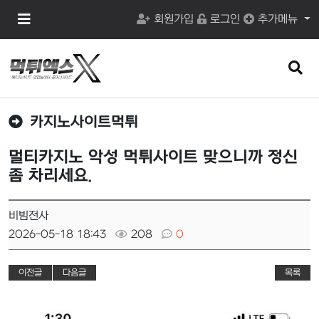
메
회원가입
로그인
추가메뉴
뉴
버
튼
검
색
버
튼
카지노사이트먹튀
멀티카지노 악성 먹튀사이트 맞으니까 정신
좀 차리세요.
비빔전사
2026-05-18 18:43
208
0
이전글
다음글
목록